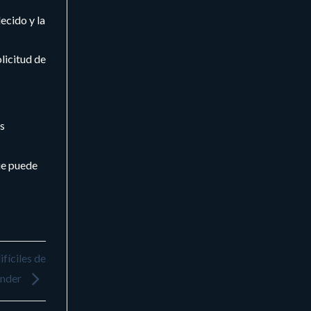
lecido y la
licitud de
os
ue puede
fíciles de
nder