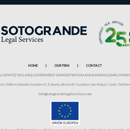
HOME
|
OUR FIRM
|
CONTACT
AL ESTATE
|
TAX LAW
|
GOVERNMENT ADMINISTRATION AND BANKING
|
EMPLOYMEN
s/n. Edificio Sotovila Guadiaro II, 2ª planta oficina 41. Guadiaro, San Roque, Cádiz. Teléfon
info@sotograndelegalservices.com
esarrollo Regional cuyo objetivo es mejorar el uso y la calidad de las tecnologías de l