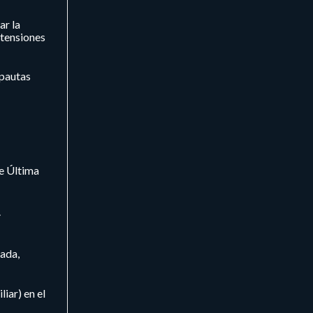
ar la
 tensiones
 pautas
de Última
.
ada,
iar) en el