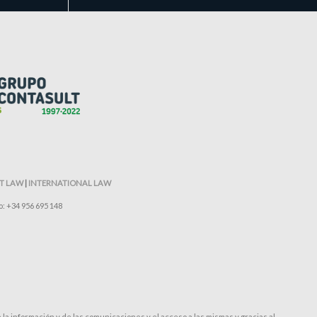
T LAW
|
INTERNATIONAL LAW
o: +34 956 695 148
a información y de las comunicaciones y el acceso a las mismas y gracias al