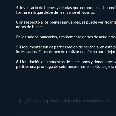
4-Inventario de bienes y deudas que componen la herenc
forma en la que debe de realizarse el reparto.
Con respecto a los bienes inmuebles, se puede verificar l
notas de bienes.
En los saldos bancarios, simplemente debes de acudir dond
5-
Documentación de participación de herencia,
en este 
interesados. Estos deben de realizar una firma para dejar
6-
Liquidación de impuestos de sucesiones y donaciones,
pedirse una prórroga de seis meses más en la Consejería
¿Vulneran la privacidad del cliente en Hacienda?