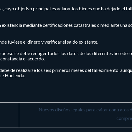
ia,
cuyo objetivo principal es aclarar los bienes que ha dejado el fal
a existencia mediante certificaciones catastrales o mediante una so
e tuviese el dinero y verificar el saldo existente.
proceso se debe recoger todos los datos de los diferentes hereder
 constancia el acuerdo.
debe de realizarse los seis primeros meses del fallecimiento, aunq
 de Hacienda.
Nuevos diseños legales para evitar contratos di
compre