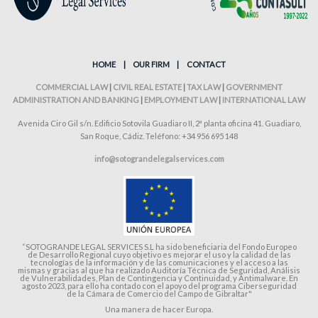
HOME
|
OUR FIRM
|
CONTACT
COMMERCIAL LAW
|
CIVIL REAL ESTATE
|
TAX LAW
|
GOVERNMENT
ADMINISTRATION AND BANKING
|
EMPLOYMENT LAW
|
INTERNATIONAL LAW
Avenida Ciro Gil s/n. Edificio Sotovila Guadiaro II, 2ª planta oficina 41. Guadiaro,
San Roque, Cádiz. Teléfono: +34 956 695 148
info@sotograndelegalservices.com
“SOTOGRANDE LEGAL SERVICES S.L ha sido beneficiaria del Fondo Europeo
de Desarrollo Regional cuyo objetivo es mejorar el uso y la calidad de las
tecnologías de la información y de las comunicaciones y el acceso a las
mismas y gracias al que ha realizado Auditoría Técnica de Seguridad, Análisis
de Vulnerabilidades, Plan de Contingencia y Continuidad, y Antimalware. En
agosto 2023, para ello ha contado con el apoyo del programa Ciberseguridad
de la Cámara de Comercio del Campo de Gibraltar"
Una manera de hacer Europa.