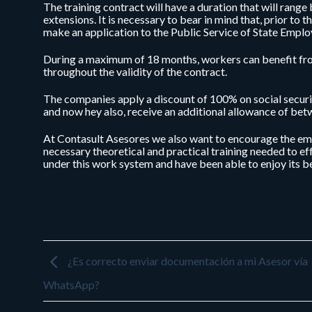
The training contract will have a duration that will rang
extensions. It is necessary to bear in mind that, prior to 
make an application to the Public Service of State Empl
During a maximum of 18 months, workers can benefit fro
throughout the validity of the contract.
The companies apply a discount of 100% on social securi
and now hey also, receive an additional allowance of bet
At Contasult Asesores we also want to encourage the emp
necessary theoretical and practical training needed to eff
under this work system and have been able to enjoy its be
¿Es correcto enviar documentación a mi Asesor vía
WhatsApp?