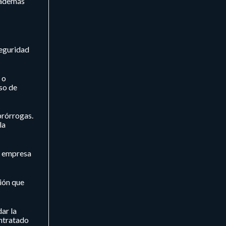
 además
Seguridad
 o
so de
prórrogas.
la
a empresa
ión que
ar la
ontratado