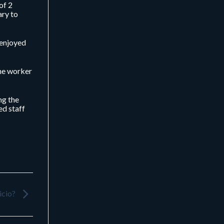
of 2
ary to
 enjoyed
the worker
ng the
ed staff
icio?