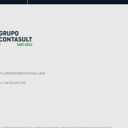
T LAW
|
INTERNATIONAL LAW
o: +34 956 695 148
a información y de las comunicaciones y el acceso a las mismas y gracias al