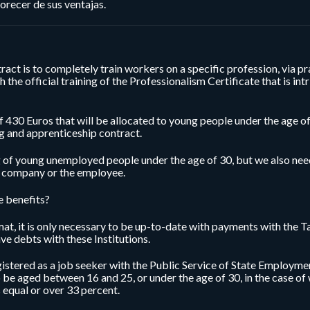
orecer de sus ventajas.
act is to completely train workers on a specific profession, via pr
 the official training of the Professionalism Certificate that is intr
of 430 Euros that will be allocated to young people under the age of
ng and apprenticeship contract.
ng of young unemployed people under the age of 30, but we also ne
he company or the employee.
e benefits?
mat, it is only necessary to be up-to-date with payments with the T
ave debts with these Institutions.
gistered as a job seeker with the Public Service of State Employme
o be aged between 16 and 25, or under the age of 30, in the case of
s equal or over 33 percent.