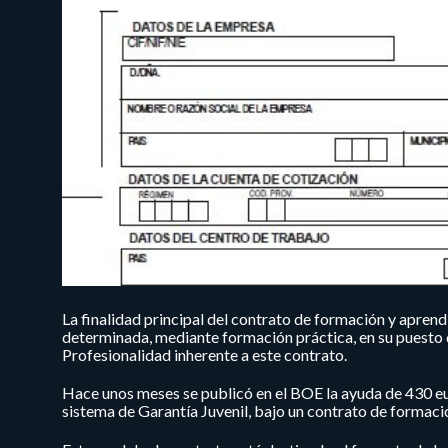
La finalidad principal del contrato de formación y apren
determinada, mediante formación práctica, en su puesto de
Profesionalidad inherente a este contrato.
Hace unos meses se publicó en el BOE la ayuda de 430 eur
sistema de Garantía Juvenil, bajo un contrato de formaci