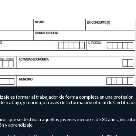
dizaje es formar al trabajador de forma completa en una profesión
 trabajo, y teórica, a través de la formación oficial de Certificad
os que se destina a aquellos jóvenes menores de 30 años, inscritos
ón y aprendizaje.