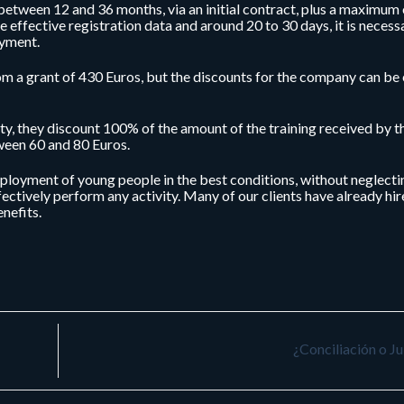
e between 12 and 36 months, via an initial contract, plus a maximum 
the effective registration data and around 20 to 30 days, it is necess
oyment.
m a grant of 430 Euros, but the discounts for the company can be
ty, they discount 100% of the amount of the training received by 
ween 60 and 80 Euros.
loyment of young people in the best conditions, without neglecti
ectively perform any activity. Many of our clients have already hir
nefits.
¿Conciliación o Ju