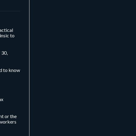
actical
insic to
 30,
ed to know
ax
nt or the
 workers