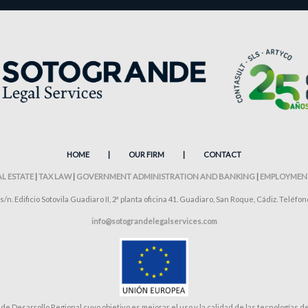
HOME
|
OUR FIRM
|
CONTACT
AL ESTATE
|
TAX LAW
|
GOVERNMENT ADMINISTRATION AND BANKING
|
EMPLOYMEN
s/n. Edificio Sotovila Guadiaro II, 2ª planta oficina 41. Guadiaro, San Roque, Cádiz. Teléfon
info@sotograndelegalservices.com
esarrollo Regional cuyo objetivo es mejorar el uso y la calidad de las tecnologías de l