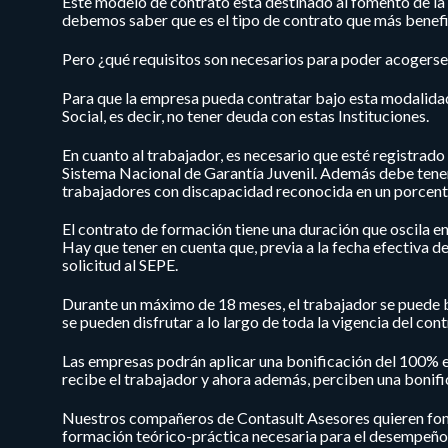
Este modelo de contrato está destinado al fomento de l
debemos saber que es el tipo de contrato que más benef
Pero ¿qué requisitos son necesarios para poder acogerse
Para que la empresa pueda contratar bajo esta modalidad,
Social, es decir, no tener deuda con estas Instituciones.
En cuanto al trabajador, es necesario que esté registrad
Sistema Nacional de Garantía Juvenil. Además debe tener
trabajadores con discapacidad reconocida en un porcentaj
El contrato de formación tiene una duración que oscila e
Hay que tener en cuenta que, previa a la fecha efectiva de
solicitud al SEPE.
Durante un máximo de 18 meses, el trabajador se puede be
se pueden disfrutar a lo largo de toda la vigencia del cont
Las empresas podrán aplicar una bonificación del 100% en
recibe el trabajador y ahora además, perciben una bonific
Nuestros compañeros de Contasult Asesores quieren fomen
formación teórico-práctica necesaria para el desempeño 