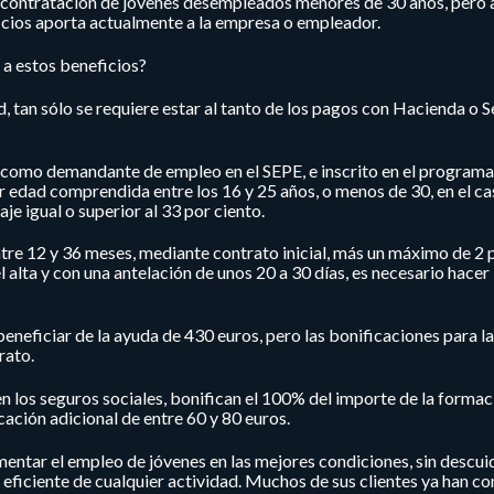
a contratación de jóvenes desempleados menores de 30 años, pero
icios aporta actualmente a la empresa o empleador.
 a estos beneficios?
 tan sólo se requiere estar al tanto de los pagos con Hacienda o 
o como demandante de empleo en el SEPE, e inscrito en el programa
 edad comprendida entre los 16 y 25 años, o menos de 30, en el ca
e igual o superior al 33 por ciento.
ntre 12 y 36 meses, mediante contrato inicial, más un máximo de 2 
l alta y con una antelación de unos 20 a 30 días, es necesario hacer 
neficiar de la ayuda de 430 euros, pero las bonificaciones para l
rato.
 los seguros sociales, bonifican el 100% del importe de la formac
ación adicional de entre 60 y 80 euros.
tar el empleo de jóvenes en las mejores condiciones, sin descuid
eficiente de cualquier actividad. Muchos de sus clientes ya han c